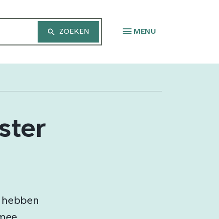
MENU
ster
e hebben
 mee