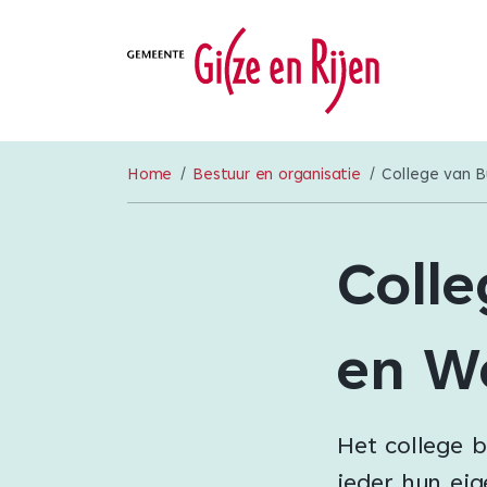
Home
Bestuur en organisatie
College van 
Coll
en W
Het college 
ieder hun eig