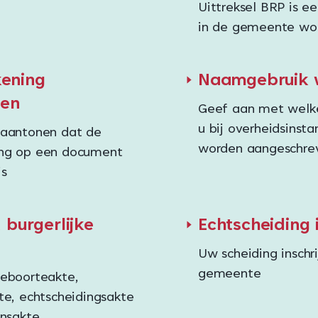
Uittreksel BRP is e
in de gemeente wo
ening
Naamgebruik w
ren
Geef aan met welk
u bij overheidsinsta
 aantonen dat de
worden aangeschre
ng op een document
is
t burgerlijke
Echtscheiding 
Uw scheiding inschri
gemeente
geboorteakte,
te, echtscheidingsakte