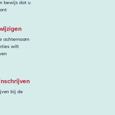
en bewijs dat u
ont
ijzigen
e achternaam
nties wilt
ven
inschrijven
jven bij de