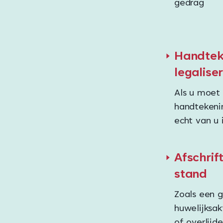
gedrag
Handtek
legalise
Als u moet
handtekeni
echt van u 
Afschrif
stand
Zoals een 
huwelijksak