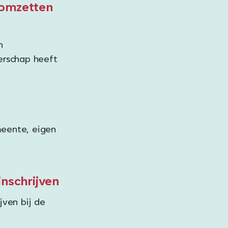
omzetten
n
erschap heeft
eente, eigen
inschrijven
jven bij de