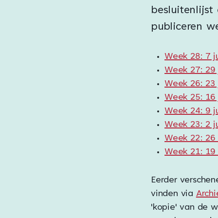
besluitenlijst
publiceren w
Week 28: 7 ju
Week 27: 29 
Week 26: 23 
Week 25: 16 
Week 24: 9 j
Week 23: 2 j
Week 22: 26
Week 21: 19
Eerder verschene
vinden via
Arch
'kopie' van de 