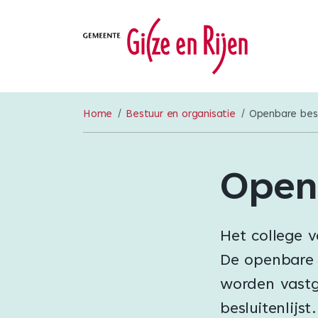
Home
Bestuur en organisatie
Openbare besl
Openb
Het college 
De openbare 
worden vastg
besluitenlijs