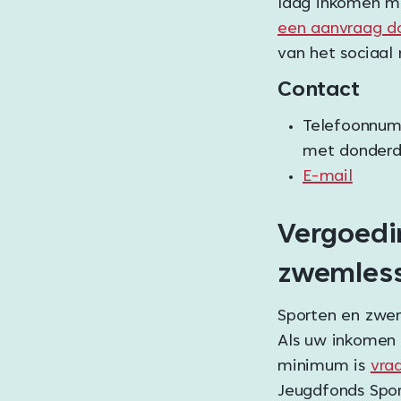
laag inkomen me
een aanvraag d
van het sociaal
Contact
Telefoonnu
met donderda
E-mail
Vergoedi
zwemles
Sporten en zweml
Als uw inkomen 
minimum is
vra
Jeugdfonds Spor