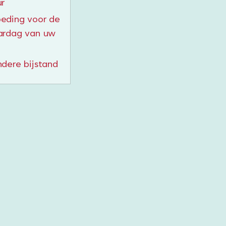
ur
eding voor de
ardag van uw
ndere bijstand