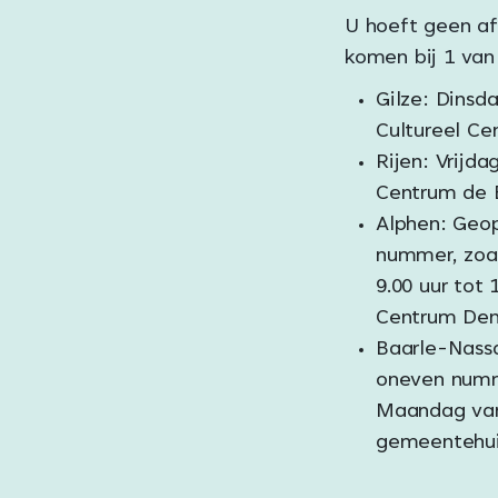
U hoeft geen af
komen bij 1 van
Gilze: Dinsda
Cultureel Ce
Rijen: Vrijda
Centrum de 
Alphen: Geo
nummer, zoal
9.00 uur tot 
Centrum Den 
Baarle-Nass
oneven numme
Maandag van 
gemeentehuis