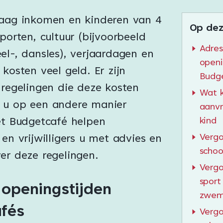
laag inkomen en kinderen van 4
Op dez
Sporten, cultuur (bijvoorbeeld
Adres
el-, dansles), verjaardagen en
openi
 kosten veel geld. Er zijn
Budg
 regelingen die deze kosten
Wat k
 u op een andere manier
aanv
et Budgetcafé helpen
kind
Vergo
 en vrijwilligers u met advies en
schoo
er deze regelingen.
Vergo
sport
 openingstijden
zwem
fés
Vergo